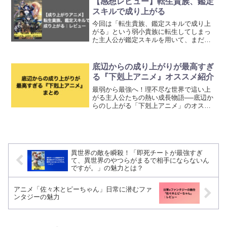
【感想レビュー】転生貴族、鑑定
スキルで成り上がる
今回は「転生貴族、鑑定スキルで成り上
がる」という弱小貴族に転生してしまっ
た主人公が鑑定スキルを用いて、まだ世
に出ていない人材を発掘して、力をつけ
ていく異世界転生作品を紹介していきま
す。
底辺からの成り上がりが最高すぎ
る『下剋上アニメ』オススメ紹介
最弱から最強へ！理不尽な世界で這い上
がる主人公たちの熱い成長物語──底辺か
らのし上がる「下剋上アニメ」のオスス
メを紹介します。努力、逆転、覚醒の快
感が詰まった熱い作品となっています。
異世界の敵を瞬殺！「即死チートが最強すぎ
て、異世界のやつらがまるで相手にならないん
ですが。」の魅力とは？
アニメ「佐々木とピーちゃん」日常に潜むファ
ンタジーの魅力