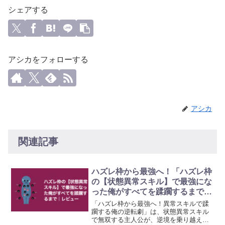
シェアする
アシカをフォローする
アシカ
関連記事
ハズレ枠から最強へ！「ハズレ枠
の【状態異常スキル】で最強にな
った俺がすべてを蹂躙するまで」
｜レビュー
「ハズレ枠から最強へ！異常スキルで蹂
躙する俺の逆転劇」は、状態異常スキル
で無双する主人公が、逆境を乗り越え最