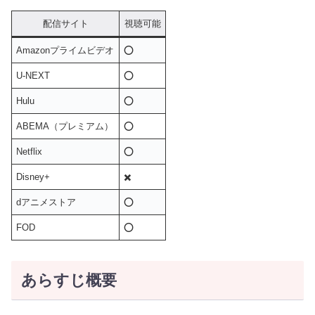
配信サイト
視聴可能
Amazonプライムビデオ
⭕️
U-NEXT
⭕️
Hulu
⭕️
ABEMA（プレミアム）
⭕️
Netflix
⭕️
Disney+
✖️
dアニメストア
⭕️
FOD
⭕️
あらすじ概要