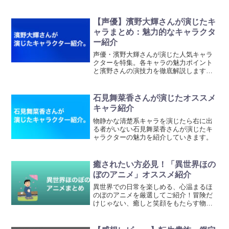
強へと成り上がる痛快ファンタジー！ハ
ズレ枠と言われたスキルが戦局を一変さ
せる爽快な逆転劇が見どころとなってい
【声優】濱野大輝さんが演じたキ
ます！
ャラまとめ：魅力的なキャラクタ
ー紹介
声優・濱野大輝さんが演じた人気キャラ
クターを特集。各キャラの魅力ポイント
と濱野さんの演技力を徹底解説します。
ファン必見の内容です！
石見舞菜香さんが演じたオススメ
キャラ紹介
物静かな清楚系キャラを演じたら右に出
る者がいない石見舞菜香さんが演じたキ
ャラクターの魅力を紹介していきます。
癒されたい方必見！「異世界ほの
ぼのアニメ」オススメ紹介
異世界での日常を楽しめる、心温まるほ
のぼのアニメを厳選してご紹介！冒険だ
けじゃない、癒しと笑顔をもたらす物語
たちに触れ、日々の疲れを忘れられる異
世界ライフへ。癒しを求める方におすす
めのアニメを紹介していきます。