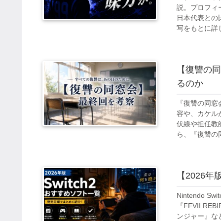
説。プロフィ
日本代表との
写をもとに詳
【復讐の同
るのか
『復讐の同窓
容や、カケル
伏線や担任教
ら、『復讐の
【2026年
Nintendo
『FFVII R
ンジャー』な