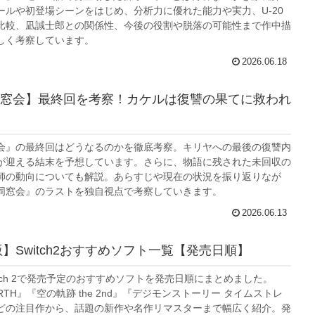
ールや初登場シーンをはじめ、分析力に優れた能力や実力、U-20
比較、凪誠士郎との関係性、今後の役割や脱落の可能性まで作中描
しく考察しています。
2026.06.18
窓会】最終回を考察！カケルは復讐の果てに救われ
会』の最終回はどうなるのかを徹底考察。キリヤへの最後の復讐内
が迎える結末を予想しています。さらに、物語に残された未回収の
師の動向についても解説。あらすじや現在の状況を振り返りなが
同窓会』のラストを独自視点で考察していきます。
2026.06.13
版】Switch2おすすめソフト一覧【発売日順】
 Switch 2で発売予定のおすすめソフトを発売日順にまとめました。
EBIRTH』『空の軌跡 the 2nd』『デジモンストーリー タイムストレ
どの注目作から、話題の新作や名作リマスターまで幅広く紹介。発