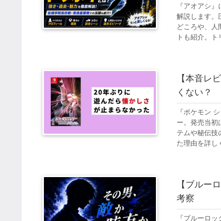
『アオアシ』
解説します。
どころや、人
トも紹介。ト
の作品もあわ
【本音レビ
くない？
『ポケモン 
ー。発売当初
テムや秘伝技
た理由を詳し
【ブルーロ
考察
『ブルーロッ