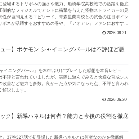
に登場するトリポネの強さや魅力、船橋学院高校戦での活躍を徹底
圧倒的なフィジカルでアシトに衝撃を与えた怪物ストライカーの見
間性が垣間見えるエピソード、青森星蘭高校との試合の注目ポイン
リポネが活躍するおすすめの巻や、『アオアシ』ファンにおすすめ
せて解説しています。
2026.06.21
ュー】ポケモン シャイニングパールは不評ほど悪
シャイニングパール』を20年ぶりにプレイした感想を本音レビュ
は不評と言われていましたが、実際に遊んでみると快適な育成シス
の改善など魅力も多数。良かった点や気になった点、不評と言われ
く解説します。
2026.06.20
ック】新導ハネルは何者？能力と今後の役割を徹底
ク』37巻327話で初登場した新導ハネルとは何者なのかを徹底解