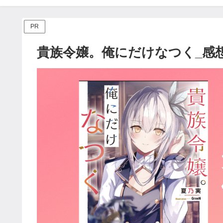
PR
貴族令嬢。俺にだけなつく_感