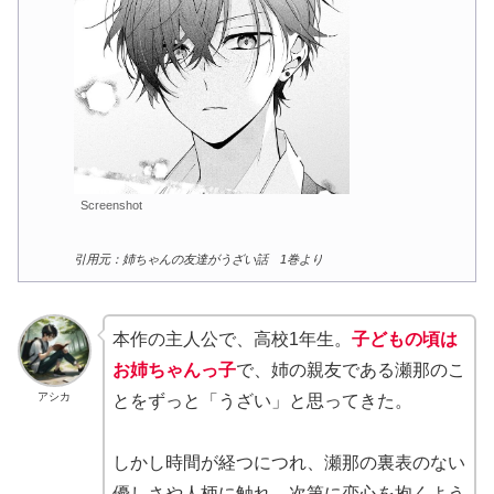
Screenshot
引用元：姉ちゃんの友達がうざい話 1巻より
本作の主人公で、高校1年生。
子どもの頃は
お姉ちゃんっ子
で、姉の親友である瀬那のこ
アシカ
とをずっと「うざい」と思ってきた。
しかし時間が経つにつれ、瀬那の裏表のない
優しさや人柄に触れ、次第に恋心を抱くよう