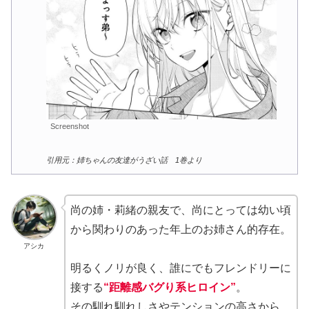
Screenshot
引用元：姉ちゃんの友達がうざい話 1巻より
尚の姉・莉緒の親友で、尚にとっては幼い頃
から関わりのあった年上のお姉さん的存在。
アシカ
明るくノリが良く、誰にでもフレンドリーに
接する
“距離感バグり系ヒロイン”
。
その馴れ馴れしさやテンションの高さから、