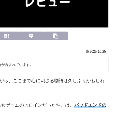
2025.10.25
告が含まれています。
ながら、ここまで心に刺さる物語は久しぶりかもしれ
乙女ゲームのヒロインだった件』は、
バッドエンドの