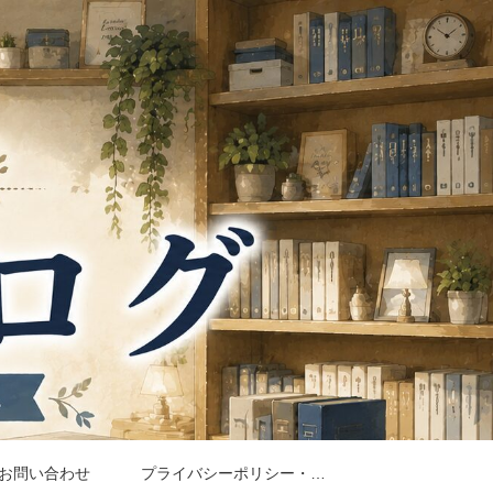
お問い合わせ
プライバシーポリシー・免責事項