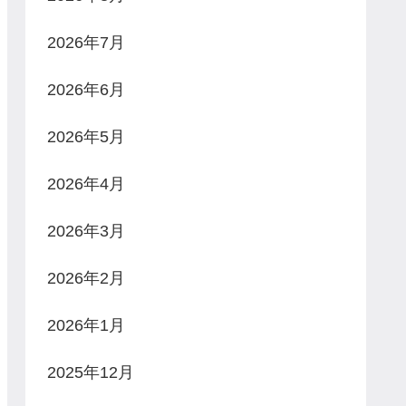
2026年7月
2026年6月
2026年5月
2026年4月
2026年3月
2026年2月
2026年1月
2025年12月