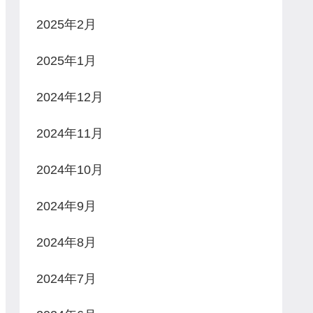
2025年2月
2025年1月
2024年12月
2024年11月
2024年10月
2024年9月
2024年8月
2024年7月