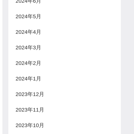
2024年6月
2024年5月
2024年4月
2024年3月
2024年2月
2024年1月
2023年12月
2023年11月
2023年10月