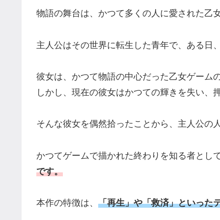
物語の舞台は、かつて多くの人に愛された乙
主人公はその世界に転生した青年で、ある日
彼女は、かつて物語の中心だった乙女ゲーム
しかし、現在の彼女はかつての輝きを失い、
そんな彼女を偶然拾ったことから、主人公の
かつてゲームで描かれた終わりを知る者とし
です。
本作の特徴は、
「再生」や「救済」といった