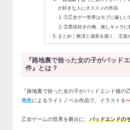
が好きな人にオススメの作品
①乙女ゲー世界はモブに厳しい
②悪役好きの俺、推しキャラに
まとめ｜救済と成長を描く、王道
『路地裏で拾った女の子がバッド
件』とは？
『路地裏で拾った女の子がバッドエンド後の
先生
によるライトノベル作品で、イラストを
乙女ゲームの世界を舞台に、
バッドエンドの