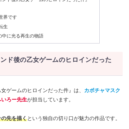
世界です
転生
の中に光る再生の物語
エンド後の乙女ゲームのヒロインだった
乙女ゲームのヒロインだった件』は、
カボチャマスク
へいろー先生
が担当しています。
その先を描く
という独自の切り口が魅力の作品です。