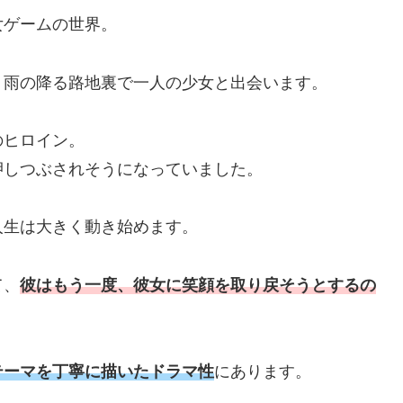
女ゲームの世界。
、雨の降る路地裏で一人の少女と出会います。
のヒロイン。
押しつぶされそうになっていました。
人生は大きく動き始めます。
て、
彼はもう一度、彼女に笑顔を取り戻そうとするの
テーマを丁寧に描いたドラマ性
にあります。