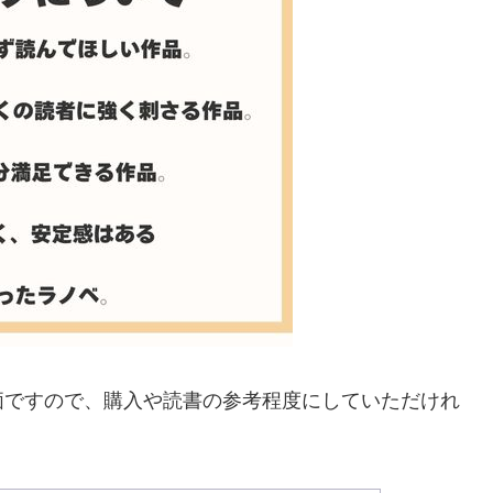
価ですので、購入や読書の参考程度にしていただけれ