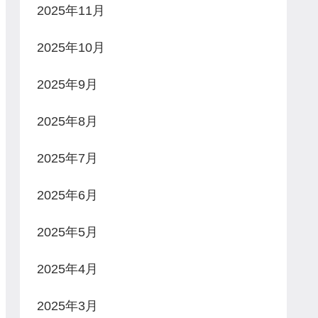
2025年11月
2025年10月
2025年9月
2025年8月
2025年7月
2025年6月
2025年5月
2025年4月
2025年3月