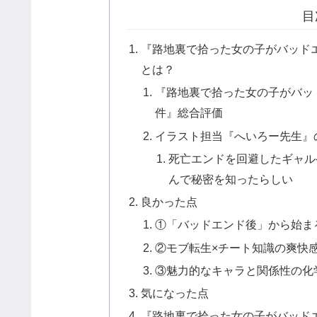
目
『路地裏で拾った女の子がバッド
とは？
『路地裏で拾った女の子がバッ
件』総合評価
イラスト担当『へいろー先生』
死亡エンドを回避したギャル
んで秘密を知ったらしい
良かった点
①「バッドエンド後」から始ま
②モブ転生×チート知識の爽快
③魅力的なキャラと関係性の化
気になった点
『路地裏で拾った女の子がバッド