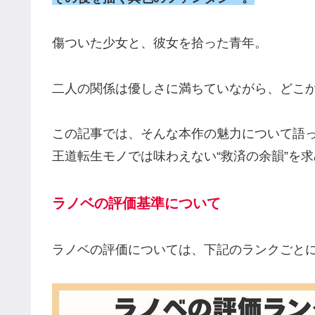
傷ついた少女と、彼女を拾った青年。
二人の関係は優しさに満ちていながら、どこ
この記事では、そんな本作の魅力について語
王道転生モノでは味わえない“救済の余韻”を
ラノベの評価基準について
ラノベの評価については、下記のランクごと