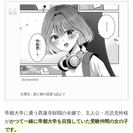
Screenshot
引用元：君と桜の花束 1話より
帝都大学に通う西蓮寺財閥の令嬢で、主人公・月読見怜桜
が
かつて一緒に帝都大学を目指していた受験仲間の女の子
です。