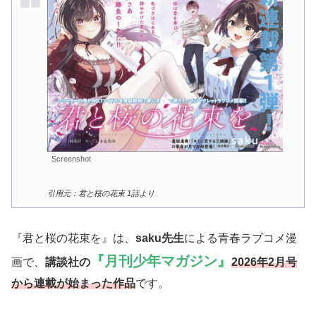
Screenshot
引用元：君と桜の花束 1話より
『君と桜の花束を』は、
saku先生
による青春ラブコメ漫
『月刊少年マガジン』
画で、
講談社の
2026年2月号
から連載が始まった作品
です。