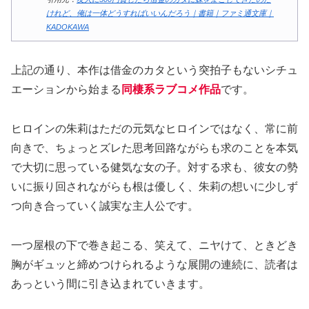
けれど、俺は一体どうすればいいんだろう｜書籍｜ファミ通文庫｜
KADOKAWA
上記の通り、本作は借金のカタという突拍子もないシチュ
エーションから始まる
同棲系ラブコメ作品
です。
ヒロインの朱莉はただの元気なヒロインではなく、常に前
向きで、ちょっとズレた思考回路ながらも求のことを本気
で大切に思っている健気な女の子。対する求も、彼女の勢
いに振り回されながらも根は優しく、朱莉の想いに少しず
つ向き合っていく誠実な主人公です。
一つ屋根の下で巻き起こる、笑えて、ニヤけて、ときどき
胸がギュッと締めつけられるような展開の連続に、読者は
あっという間に引き込まれていきます。