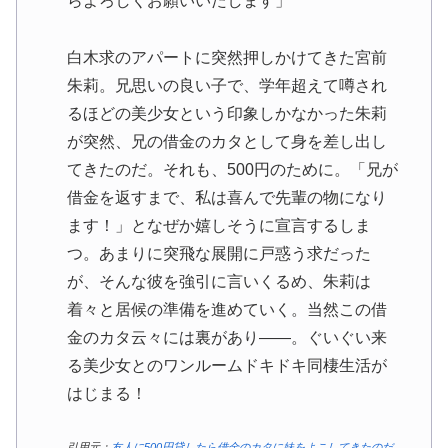
らよろしくお願いいたします」
白木求のアパートに突然押しかけてきた宮前
朱莉。兄思いの良い子で、学年超えて噂され
るほどの美少女という印象しかなかった朱莉
が突然、兄の借金のカタとして身を差し出し
てきたのだ。それも、500円のために。「兄が
借金を返すまで、私は喜んで先輩の物になり
ます！」となぜか嬉しそうに宣言するしま
つ。あまりに突飛な展開に戸惑う求だった
が、そんな彼を強引に言いくるめ、朱莉は
着々と居候の準備を進めていく。当然この借
金のカタ云々には裏があり――。ぐいぐい来
る美少女とのワンルームドキドキ同棲生活が
はじまる！
引用元：
友人に500円貸したら借金のカタに妹をよこしてきたのだ