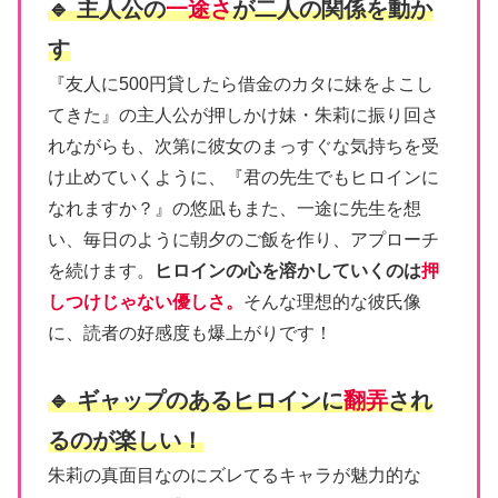
🔹 主人公の
一途さ
が二人の関係を動か
す
『友人に500円貸したら借金のカタに妹をよこし
てきた』の主人公が押しかけ妹・朱莉に振り回さ
れながらも、次第に彼女のまっすぐな気持ちを受
け止めていくように、『君の先生でもヒロインに
なれますか？』の悠凪もまた、一途に先生を想
い、毎日のように朝夕のご飯を作り、アプローチ
を続けます。
ヒロインの心を溶かしていくのは
押
しつけじゃない優しさ。
そんな理想的な彼氏像
に、読者の好感度も爆上がりです！
🔹 ギャップのあるヒロインに
翻弄
され
るのが楽しい！
朱莉の真面目なのにズレてるキャラが魅力的な