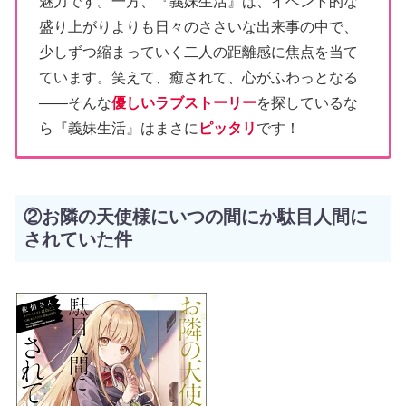
魅力です。一方、『義妹生活』は、イベント的な
盛り上がりよりも日々のささいな出来事の中で、
少しずつ縮まっていく二人の距離感に焦点を当て
ています。笑えて、癒されて、心がふわっとなる
――そんな
優しいラブストーリー
を探しているな
ら『義妹生活』はまさに
ピッタリ
です！
②お隣の天使様にいつの間にか駄目人間に
されていた件