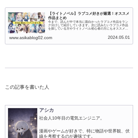
【ライトノベル】ラブコメ好きが厳選！オススメ
作品まとめ
今まで、読んだ中で本当に面白かったラブコメ作品をラン
ク分けして紹介していきます。次に読みたいラブコメ作品
を探している方やライトノベル初心者の方にもオススメの
記事となっておりますので、良かったらご覧ください。
2024.05.01
www.asikablog02.com
この記事を書いた人
アシカ
社会人10年目の電気エンジニア。
漫画やゲームが好きで、特に物語や世界観、伏
線を考察するのが趣味です。