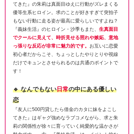
てきた』の朱莉は真面目ゆえに行動がズレまくる
優等生系ヒロイン。求のことが好きすぎて突拍子
もない行動に走る姿が最高に愛らしいですよね？
『義妹生活』のヒロイン・沙季もまた、
生真面目
でクールに見えて、時折見せる照れや嫉妬、意地
っ張りな反応が非常に魅力的です。
お互いに恋愛
初心者だからこそ、ちょっとしたやりとりや視線
だけでキュンとさせられるのは共通のポイントで
す！
🔹 なんでもない
日常
の中にある優しい
恋
『友人に500円貸したら借金のカタに妹をよこし
てきた』はギャグ強めなラブコメながら、求と朱
莉の関係性が徐々に育っていく純愛的な温かさが