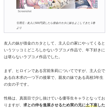
Screenshot
引用元：友人に500円貸したら借金のカタに妹をよこしてきた 1巻
より
友人の妹が借金のカタとして、主人公の家にやってくると
いうツッコミどころしかないラブコメ作品で、年下好きに
は堪らないラブコメ作品でした。
まず、ヒロインである宮前朱莉についてですが、主人公で
ある白木求の一つ下の後輩で、親友の妹である高校3年生
の女の子です。
性格は、真面目で少し抜けている優等生キャラとなってお
りますが、
求との仲を進展させるため実の兄に
土下座
した