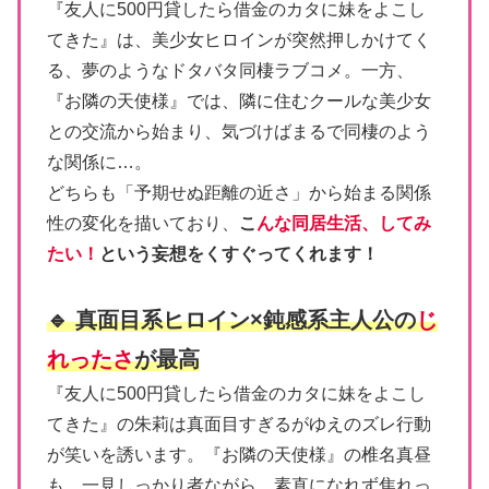
『友人に500円貸したら借金のカタに妹をよこし
てきた』は、美少女ヒロインが突然押しかけてく
る、夢のようなドタバタ同棲ラブコメ。一方、
『お隣の天使様』では、隣に住むクールな美少女
との交流から始まり、気づけばまるで同棲のよう
な関係に…。
どちらも「予期せぬ距離の近さ」から始まる関係
性の変化を描いており、
こ
んな同居生活、してみ
たい！
という妄想をくすぐってくれます！
🔹 真面目系ヒロイン×鈍感系主人公の
じ
れったさ
が最高
『友人に500円貸したら借金のカタに妹をよこし
てきた』の朱莉は真面目すぎるがゆえのズレ行動
が笑いを誘います。『お隣の天使様』の椎名真昼
も、一見しっかり者ながら、素直になれず焦れっ