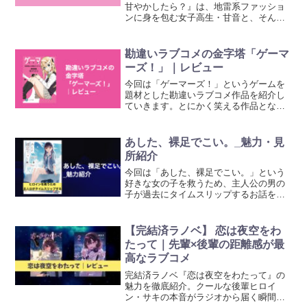
甘やかしたら？』は、地雷系ファッショ
ンに身を包む女子高生・甘音と、そんな
彼女を甘やかす男子高校生の交流を描く
ラブコメディ。見た目と中身のギャッ
プ、甘えたい願望、不器用な恋模様が丁
勘違いラブコメの金字塔「ゲーマ
寧に描かれ、笑えてキュンとする展開が
ーズ！」｜レビュー
満載。甘やかし系ラブコメ好きにぴった
りの1冊！
今回は「ゲーマーズ！」というゲームを
題材とした勘違いラブコメ作品を紹介し
ていきます。とにかく笑える作品となっ
ており、アニメ化もしている大人気作品
となっています。
あした、裸足でこい。_魅力・見
所紹介
今回は「あした、裸足でこい。」という
好きな女の子を救うため、主人公の男の
子が過去にタイムスリップするお話を紹
介していきます。
【完結済ラノベ】 恋は夜空をわ
たって｜先輩×後輩の距離感が最
高なラブコメ
完結済ラノベ『恋は夜空をわたって』の
魅力を徹底紹介。クールな後輩ヒロイ
ン・サキの本音がラジオから届く瞬間か