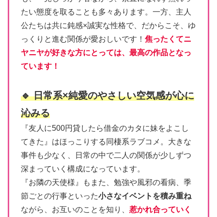
たい態度を取ることも多々あります。一方、主人
公たちは共に鈍感×誠実な性格で、だからこそ、ゆ
っくりと進む関係が愛おしいです！
焦ったくてニ
ヤニヤが好きな方にとっては、最高の作品となっ
ています！
🔹 日常系×純愛のやさしい空気感が心に
沁みる
『友人に500円貸したら借金のカタに妹をよこし
てきた』はほっこりする同棲系ラブコメ。大きな
事件も少なく、日常の中で二人の関係が少しずつ
深まっていく構成になっています。
『お隣の天使様』もまた、勉強や風邪の看病、季
節ごとの行事といった
小さなイベントを積み重ね
ながら、お互いのことを知り、
惹かれ合っていく