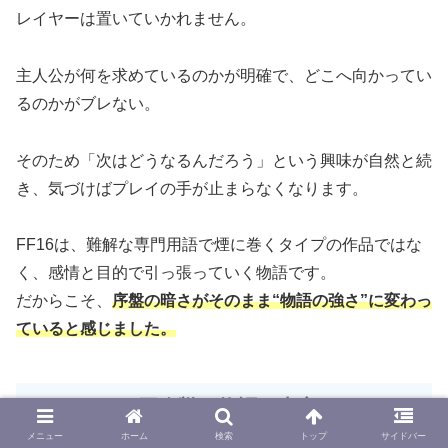
レイヤーは置いていかれません。
主人公が何を求めているのかが明確で、どこへ向かってい
るのかがブレない。
そのため「次はどうなるんだろう」という興味が自然と続
き、気づけばプレイの手が止まらなくなります。
FF16は、難解な専門用語で煙に巻くタイプの作品ではな
く、感情と目的で引っ張っていく物語です。
だからこそ、
序盤の暗さがそのまま“物語の強さ”に変わっ
ていると感じました。
クリスタル×召喚獣が物語の中心｜FFらしい
世界観
メニュー
ホーム
検索
トップ
サイドバー