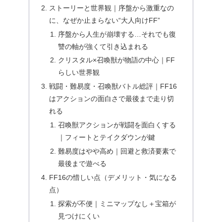
ストーリーと世界観｜序盤から激重なの
に、なぜか止まらない“大人向けFF”
序盤から人生が崩壊する…それでも復
讐の軸が強くて引き込まれる
クリスタル×召喚獣が物語の中心｜FF
らしい世界観
戦闘・難易度・召喚獣バトル総評｜FF16
はアクションの面白さで最後まで走り切
れる
召喚獣アクションが戦闘を面白くする
｜フィートとテイクダウンが鍵
難易度はやや高め｜回避と救済要素で
最後まで遊べる
FF16の惜しい点（デメリット・気になる
点）
探索が不便｜ミニマップなし＋宝箱が
見つけにくい